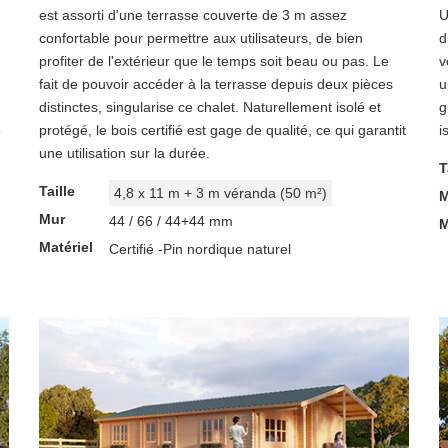
est assorti d'une terrasse couverte de 3 m assez
U
confortable pour permettre aux utilisateurs, de bien
d
profiter de l'extérieur que le temps soit beau ou pas. Le
v
fait de pouvoir accéder à la terrasse depuis deux pièces
u
distinctes, singularise ce chalet. Naturellement isolé et
g
e
protégé, le bois certifié est gage de qualité, ce qui garantit
i
une utilisation sur la durée.
T
Taille
4,8 x 11 m + 3 m véranda (50 m²)
M
Mur
44 / 66 / 44+44 mm
M
Matériel
Certifié -Pin nordique naturel