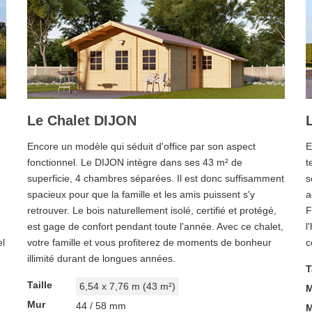
Le Chalet DIJON
Encore un modèle qui séduit d'office par son aspect
E
fonctionnel. Le DIJON intègre dans ses 43 m² de
t
superficie, 4 chambres séparées. Il est donc suffisamment
s
spacieux pour que la famille et les amis puissent s'y
a
retrouver. Le bois naturellement isolé, certifié et protégé,
F
est gage de confort pendant toute l'année. Avec ce chalet,
l
el
votre famille et vous profiterez de moments de bonheur
c
illimité durant de longues années.
T
Taille
6,54 x 7,76 m (43 m²)
M
Mur
44 / 58 mm
M