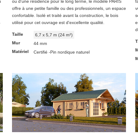
u
ou d'une résidence pour le long terme, le modèle PARIS
f
offre à une petite famille ou des professionnels, un espace
v
confortable. Isolé et traité avant la construction, le bois
s
s
utilisé pour cet ouvrage est d'excellente qualité.
e
d
Taille
6,7 x 5,7 m (24 m²)
T
Mur
44 mm
M
Matériel
Certifié -Pin nordique naturel
M