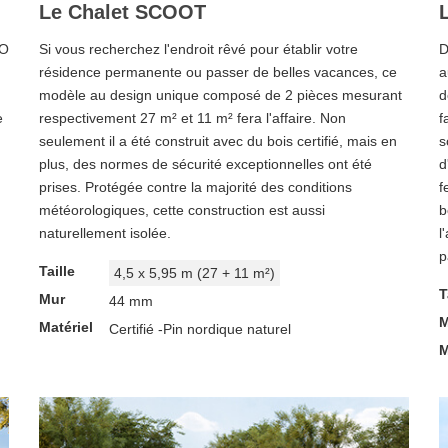
Le Chalet SCOOT
TO
Si vous recherchez l'endroit rêvé pour établir votre
D
résidence permanente ou passer de belles vacances, ce
a
modèle au design unique composé de 2 pièces mesurant
d
e
respectivement 27 m² et 11 m² fera l'affaire. Non
f
seulement il a été construit avec du bois certifié, mais en
s
plus, des normes de sécurité exceptionnelles ont été
d
prises. Protégée contre la majorité des conditions
f
météorologiques, cette construction est aussi
b
naturellement isolée.
l
p
Taille
4,5 x 5,95 m (27 + 11 m²)
T
Mur
44 mm
M
Matériel
Certifié -Pin nordique naturel
M